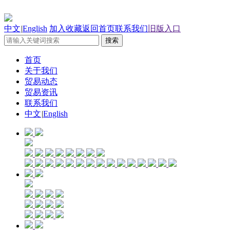
中文
|
English
加入收藏
返回首页
联系我们
旧版入口
首页
关于我们
贸易动态
贸易资讯
联系我们
中文
|
English