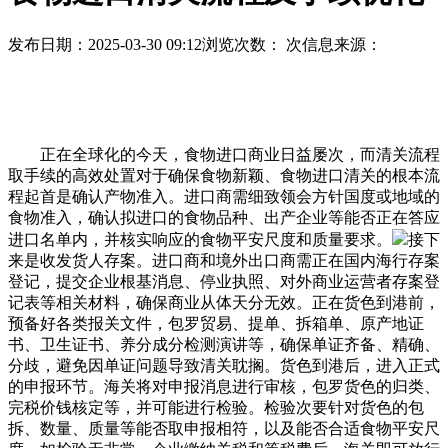
发布日期：2025-03-30 09:12
浏览次数：
次
信息来源：
正在全球化的今天，食物进口商业日益屡次，而清关流程
取手续的高效处置对于确保食物新颖、食物进口清关的根本流
程起首是确认产物准入。进口商需细致领会方针国度或地域的
食物准入，确认拟进口的食物品种、出产企业等能否正在答应
进口名单内，并核实响应的食物平安尺度和质量要求。
接下
来是收发货人存案。进口商和境外出口商需正在国内海行存案
登记，提交企业根基消息、停业执照、对外商业运营者存案登
记表等相关材料，确保商业从体天分无效。正在货色到港前，
预备好各类报关文件，包罗贸易、提单、拆箱单、原产地证
书、卫生证书、养分成分检测演讲等，确保单证齐备、精确、
分歧，避免因单证问题导致清关耽搁。货色到港后，进入正式
的申报环节。海关将对申报消息进行审核，包罗货色的归类、
完税价钱核定等，并可能进行检验。检验次要针对货色的包
拆、数量、质量等能否取申报相符，以及能否合适食物平安尺