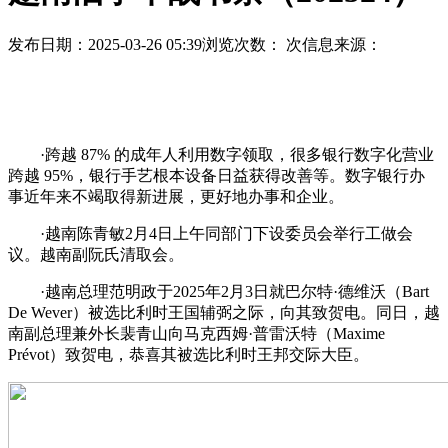
发布日期：2025-03-26 05:39
浏览次数：
次
信息来源：
·跨越 87% 的成年人利用数字领取，很多银行数字化营业
跨越 95%，银行手艺根本设备日益获得改善等。数字银行办
事近年来不竭取得新进展，更好地办事和企业。
·越南陈青敏2月4日上午同部门下设委员会举行工做会
议。越南副阮氏清取会。
·越南总理范明政于2025年2月3日就巴尔特·德维沃（Bart
De Wever）被选比利时王国辅弼之际，向其致贺电。同日，越
南副总理兼外长裴青山向马克西姆·普雷沃特（Maxime
Prévot）致贺电，恭喜其被选比利时王邦交际大臣。