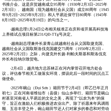
书推介会。这是庆贺越南成立95周年（1930年2月3日~2025年
2月3日）、越南国（现为越南社会从义国）成立80周年（1945
年9月2日~2025年9月2日）和人平易近保守日80周年（1945年
8月19日~2025年8月19日）的勾当之一。
·越南总理1月24日公布相关核准正在庆和省开展高科技海
上养殖试点项目标第231/QĐ-TTg号决定。
·越南副总理兼外长裴青山就越南社会从义国取捷克国、
越南社会从义国取斯洛伐克国建交75周年（1950年2月2日 -
2025年2月2日）之际，向捷克外长扬·利帕夫斯基和斯洛伐克
外长布拉纳尔致贺电。
·2月4日，越共地方总苏林正在河内掌管召开地方处会
议，评估春节相关工做落实环境，摆设此后一段时间的沉点工
做使命。
·2025年碗山（Đọi Sơn ）籍田节于2月4日（即乙巳年正月
初七）正在河南省维仙市（县级）仙山乡举行。籍田节是碗山
村甚至河南省人平易近的文化之美，再现了“以农为本”的保
守，旨正在激励人们积极推进农业出产。除了祈愿来年风调雨
顺、五谷丰登之外，碗山籍田节还人们对家乡的眷恋和对劳动