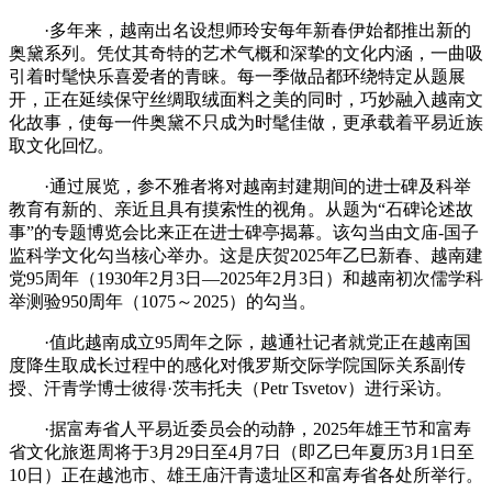
·多年来，越南出名设想师玲安每年新春伊始都推出新的
奥黛系列。凭仗其奇特的艺术气概和深挚的文化内涵，一曲吸
引着时髦快乐喜爱者的青睐。每一季做品都环绕特定从题展
开，正在延续保守丝绸取绒面料之美的同时，巧妙融入越南文
化故事，使每一件奥黛不只成为时髦佳做，更承载着平易近族
取文化回忆。
·通过展览，参不雅者将对越南封建期间的进士碑及科举
教育有新的、亲近且具有摸索性的视角。从题为“石碑论述故
事”的专题博览会比来正在进士碑亭揭幕。该勾当由文庙-国子
监科学文化勾当核心举办。这是庆贺2025年乙巳新春、越南建
党95周年（1930年2月3日—2025年2月3日）和越南初次儒学科
举测验950周年（1075～2025）的勾当。
·值此越南成立95周年之际，越通社记者就党正在越南国
度降生取成长过程中的感化对俄罗斯交际学院国际关系副传
授、汗青学博士彼得·茨韦托夫（Petr Tsvetov）进行采访。
·据富寿省人平易近委员会的动静，2025年雄王节和富寿
省文化旅逛周将于3月29日至4月7日（即乙巳年夏历3月1日至
10日）正在越池市、雄王庙汗青遗址区和富寿省各处所举行。