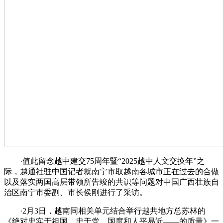
·值此留念越中建交75周年暨“2025越中人文交换年”之
际，越通社驻中国记者就南宁市取越南各城市正在过去的合做
以及落实两国高层带领所告竣的共识等问题对中国广西壮族自
治区南宁市委副、市长侯刚进行了采访。
·2月3日，越南同相关单元结合举行越共地方总苏林的
《绝对忠实于祖国、忠于党、国度和人平易近——的质量》一