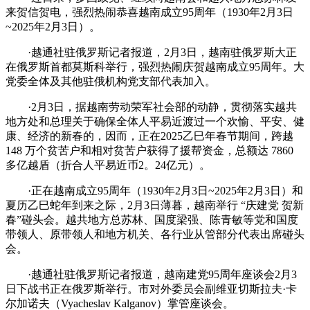
来贺信贺电，强烈热闹恭喜越南成立95周年（1930年2月3日
~2025年2月3日）。
·越通社驻俄罗斯记者报道，2月3日，越南驻俄罗斯大正
在俄罗斯首都莫斯科举行，强烈热闹庆贺越南成立95周年。大
党委全体及其他驻俄机构党支部代表加入。
·2月3日，据越南劳动荣军社会部的动静，贯彻落实越共
地方处和总理关于确保全体人平易近渡过一个欢愉、平安、健
康、经济的新春的，因而，正在2025乙巳年春节期间，跨越
148 万个贫苦户和相对贫苦户获得了援帮资金，总额达 7860
多亿越盾（折合人平易近币2。24亿元）。
·正在越南成立95周年（1930年2月3日~2025年2月3日）和
夏历乙巳蛇年到来之际，2月3日薄暮，越南举行 “庆建党 贺新
春”碰头会。越共地方总苏林、国度梁强、陈青敏等党和国度
带领人、原带领人和地方机关、各行业从管部分代表出席碰头
会。
·越通社驻俄罗斯记者报道，越南建党95周年座谈会2月3
日下战书正在俄罗斯举行。市对外委员会副维亚切斯拉夫·卡
尔加诺夫（Vyacheslav Kalganov）掌管座谈会。