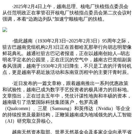
·2025年2月4日上午，越南总理、核电厂扶植指点委员会
从任范明政正在掌管召开核电厂扶植指点委员会第二次会议时
强调，本着“边跑边列队”加速宁顺核电厂的扶植。
·值此越南（1930年2月3日~2025年2月3日）95周年之际，
驻古巴越南党组机构2月3日正在首都哈瓦那举行向胡志明塑像
鲜花典礼。越通社驻古巴记者报道，正在以越南创始人--胡志
明名字定名的公园里，正在庄沉的空气中，越南古巴党组副裴
春风强调，越南于1930年2月3日降生，不只是工农的汗青转机
点，更是越南平易近族活动和东南亚历程中的主要汗青时辰。
·近日发布的一篇文章称，跟着越南推出一系列优惠政策
和试验性，越南已成为数字手艺投资者的极具潜力的目标地。
文章指出，正在过去五年中，凭仗计谋性地舆和丰硕的资本，
越南吸引了浩繁国际科技集团落户，包罗高通
（Qualcomm）、三星（Samsung）和英伟达（Nvidia）等企业
的持续投资及最新结构，正鞭策越南成为地域领先的人工智能
（AI）研究取立异核心。
越南天然资本取部、世界天然基金会及多家企业向承平省