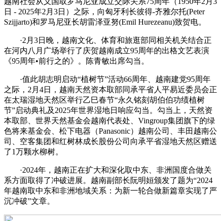
越南社会从义国取罗马尼亚成立交际关系75周年（1950年2月3
日 - 2025年2月3日）之际，向匈牙利长彼得-齐雅尔托(Peter
Szijjarto)和罗马尼亚长胡雷泽亚努(Emil Hurezeanu)致贺电。
·2月3日晚，越南文化、体育和旅逛部同相关机关结合正
在河内八月广场举行了庆贺越南成立95周年的出格文艺表演
《95周年•前行之的》。陈青敏出席勾当。
·值此胡志明启动“植树节”活动66周年、越南建党95周年
之际，2月4日，越南天然资本取部同承平省人平易近委员会正
在太瑞湿地天然区举行乙巳春节“永久铭刻胡伯伯功绩植树
节”启动典礼及2025年世界湿地日响应勾当。勾当上，天然资
本取部、世界天然基金会越南代表处、Vingroup集团旗下的绿
色将来基金会、松下电器（Panasonic）越南公司、丰田越南公
司、空客集团和红树林成长股份公司向承平省湿地天然区赠送
了1万颗水柳树。
·2024年，越南正在扩大和深化取中东、非洲国度合做关
系方面取得了冲破进展。越南副部长阮明姮颁发了题为“2024
年越南取中东和非洲地域关系：为新一轮合做新篇章实现了严
沉冲破”文章。