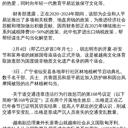
的热爱，同时向年轻一代教育平易近族保守文化等。
·财务部透露，正在2020~2024年期间，该部为企业和人平
易近推出了多项相关税费、地盘房钱的政策，为推进经济社会
苏醒和增加做出积极贡献。因而财务部正在2025年继续推出一
系列减税降费10~50%的政策。此中包罗进出口纳税政策，帮
帮经谋生产勾当化解坚苦。
·2月4日（即乙巳岁首年月七），胡志明市的开夏-祈安
节和富寿省的妪姬国母庙庙会正式开场。这是被越南文化体育
取旅逛部为国度级非物质文化遗产名录的两个庙会。
·3日，广宁省仙安县各地举行社区林地植树节启动典礼。
数千名干部、兵士、共青团员和居平易近加入防护林和因台风
摩羯被毁的出产林植树勾当。
·关于道交通违章违法行为行政惩罚的第168号议定（以下
简称“第168号议定”）正在两个月落地生效后，出格是正在乙
巳年春节已证明其切实结果，提高人平易近的交通认识，削减
交通平安变乱，出格是形成严沉人员丧失的交通变乱数量。
·越南副总理兼外长裴青山就越南社会从义国取匈牙利、