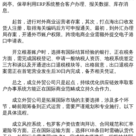
岗亭。保举利用ERP系统整合客户办理、报关数据、库存消
息。
起首，进行对外商业运营者存案，其次，打点海出口收发
货人注册，取得海关编码后方可申报通关。最初，到外汇办理
局存案，开通外币账户权限。跨境电商企业需额外提交电子港
口申请表。
开立根基账户时，选择有国际结算经验的银行。正在税务
方面，需完成国税登记、申请一般纳税人资历、地税系统签定
三方和谈以及开通进出口退税模块等。出格留意，出口退税存
案需正在首笔营业发生后30日内完成，备齐相关凭证。
总之，成立外贸公司只是起点，持续优化供应链效率取客
户办事系统方能正在国际商业范畴成立持久合作力。
成立外贸公司是拓展国际市场的主要选择，涉及多个环
节，畴前期筹备到正式运营，需要严谨规划和专业施行。以下
是具体流程。
成立风控系统，包罗客户资信查询拜访、合同规范和汇率
避险等方面。正在国际运输方面，选择FOB条目时需确认货代