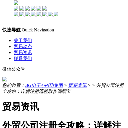
快捷导航
Quick Navigation
关于我们
贸易动态
贸易资讯
联系我们
微信公众号
您的位置：
BG电子·(中国)集团
>
贸易资讯
> >
外贸公司注册
全攻略：详解注册流程取步调细节
贸易资讯
外贸公司注册全攻略：详解注