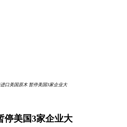
进口美国原木 暂停美国3家企业大
暂停美国3家企业大