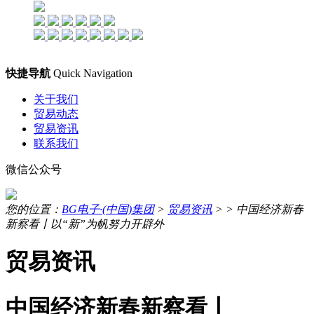
快捷导航
Quick Navigation
关于我们
贸易动态
贸易资讯
联系我们
微信公众号
您的位置：
BG电子·(中国)集团
>
贸易资讯
> >
中国经济新春
新察看丨以“新”为帆努力开辟外
贸易资讯
中国经济新春新察看丨