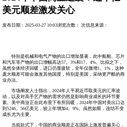
美元顺差激发关心
发布日期：2025-03-27 10:03
浏览次数：
次
信息来源：
特别是机械和电气产物的出口增加显著，此中船舶、芯片
和汽车等产物的出口增幅高达57。3%和17。4%。比拟之下，
虽然全体经济回暖，进口仍显疲软，全年仅微增1。1%，这种
庞大顺差可能会激发其他国度，特别是美国，采纳更严酷的商
业办法。
市场阐发人士指出，2024年人平易近币取美元的汇率波
动，以及对高手艺产物的需求仍然是影响商业成长的环节要
素。美中商业正在此布景下有所回暖，2024年中国对美出口达
到5246。56亿美元，较上年增加4。9%。虽然如斯，连结不变
成长尤为主要。
当前款式下，中国的商业顺差正在国际上激发普遍关心，