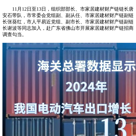
11月12日至13日，组织部部长、市家居建材财产链链长唐
安石带队，市常委会党组副、副从任、市家居建材财产链副链
长张葵红，市人平易近党组、副市长、市家居建材财产链副链
长谢波等同志加入，赴广东省佛山市开展家居建材财产链招商
调查勾当。