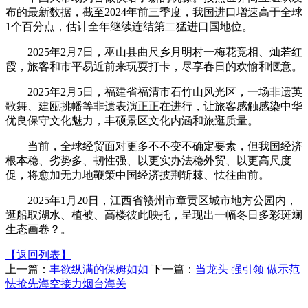
布的最新数据，截至2024年前三季度，我国进口增速高于全球
1个百分点，估计全年继续连结第二猛进口国地位。
2025年2月7日，巫山县曲尺乡月明村一梅花竞相、灿若红
霞，旅客和市平易近前来玩耍打卡，尽享春日的欢愉和惬意。
2025年2月5日，福建省福清市石竹山风光区，一场非遗英
歌舞、建瓯挑幡等非遗表演正正在进行，让旅客感触感染中华
优良保守文化魅力，丰硕景区文化内涵和旅逛质量。
当前，全球经贸面对更多不不变不确定要素，但我国经济
根本稳、劣势多、韧性强、以更实办法稳外贸、以更高尺度
促，将愈加无力地鞭策中国经济披荆斩棘、怯往曲前。
2025年1月20日，江西省赣州市章贡区城市地方公园内，
逛船取湖水、植被、高楼彼此映托，呈现出一幅冬日多彩斑斓
生态画卷？。
【返回列表】
上一篇：
丰欲纵满的保姆如如
下一篇：
当龙头 强引领 做示范
怯抢先海空接力烟台海关