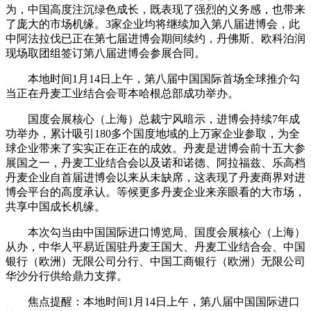
为，中国高度注沉绿色成长，既表现了强烈的义务感，也带来
了庞大的市场机缘。3家企业均将继续加入第八届进博会，此
中阿法拉伐已正在第七届进博会期间续约，丹佛斯、欧科泊润
现场取团组签订第八届进博会参展合同。
本地时间1月14日上午，第八届中国国际首场全球推介勾
当正在丹麦工业结合会哥本哈根总部成功举办。
国度会展核心（上海）总裁宁风暗示，进博会持续7年成
功举办，累计吸引180多个国度地域的上万家企业参取，为全
球企业带来了实实正在正在的成效。丹麦是进博会前十五大参
展国之一，丹麦工业结合会以及诺和诺德、阿拉福兹、乐高档
丹麦企业自首届进博会以来从未缺席，这表现了丹麦商界对进
博会平台的高度承认。等候更多丹麦企业来亲眼看的大市场，
共享中国成长机缘。
本次勾当由中国国际进口博览局、国度会展核心（上海）
从办，中华人平易近国驻丹麦王国大、丹麦工业结合会、中国
银行（欧洲）无限公司分行、中国工商银行（欧洲）无限公司
华沙分行供给鼎力支撑。
焦点提醒：本地时间1月14日上午，第八届中国国际进口