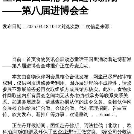
——第八届进博会全
发布日期：2025-03-18 10:12
浏览次数：
次
信息来源：
当前！首页食物资讯会展动态童话王国里涌动着进博新潮
——第八届进博会全球推介正在丹麦启动。
本文由食物伙伴网会展核心合做发布，网坐已尽严酷审核
权利，仅供网友进修参考利用。因办展过程的不成控性，请您
参展不雅展前务必再次取组织方或展馆方核实。此外，食物伙
伴网取坐内所有展会之间均无从办/协办或承办等联系关系关
系。如遇参展胶葛，请逃查办展从体的法令义务。食物伙伴网
会展核心供给展汇合做、会议合做、代办署理招商、告白宣
传、软文发布、新推广等办事，欢送垂询 ，，Email：。
正在丹拜候期间，团组赴丹佛斯、阿法拉伐（北欧）、欧
科泊润3家能源及环保手艺企业进行工做交换。3家公司分歧认