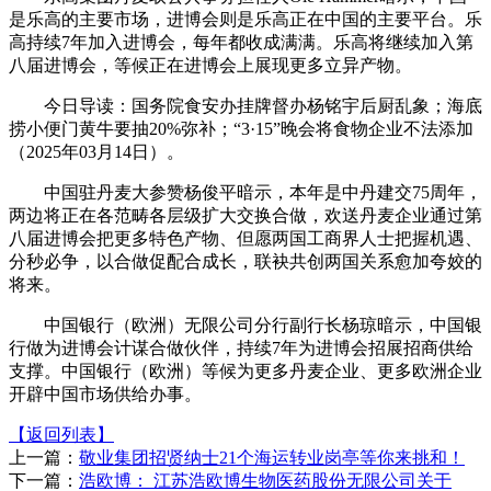
是乐高的主要市场，进博会则是乐高正在中国的主要平台。乐
高持续7年加入进博会，每年都收成满满。乐高将继续加入第
八届进博会，等候正在进博会上展现更多立异产物。
今日导读：国务院食安办挂牌督办杨铭宇后厨乱象；海底
捞小便门黄牛要抽20%弥补；“3·15”晚会将食物企业不法添加
（2025年03月14日）。
中国驻丹麦大参赞杨俊平暗示，本年是中丹建交75周年，
两边将正在各范畴各层级扩大交换合做，欢送丹麦企业通过第
八届进博会把更多特色产物、但愿两国工商界人士把握机遇、
分秒必争，以合做促配合成长，联袂共创两国关系愈加夸姣的
将来。
中国银行（欧洲）无限公司分行副行长杨琼暗示，中国银
行做为进博会计谋合做伙伴，持续7年为进博会招展招商供给
支撑。中国银行（欧洲）等候为更多丹麦企业、更多欧洲企业
开辟中国市场供给办事。
【返回列表】
上一篇：
敬业集团招贤纳士21个海运转业岗亭等你来挑和！
下一篇：
浩欧博： 江苏浩欧博生物医药股份无限公司关于