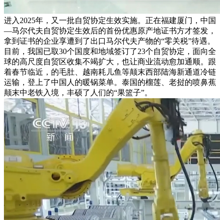
进入2025年，又一批自贸协定生效实施。正在福建厦门，中国
—马尔代夫自贸协定生效后的首份优惠原产地证书方才签发，
拿到证书的企业享遭到了出口马尔代夫产物的“零关税”待遇。
目前，我国已取30个国度和地域签订了23个自贸协定，面向全
球的高尺度自贸区收集不竭扩大，也让商业流动愈加通顺。跟
着春节临近，的毛肚、越南耗儿鱼等颠末西部陆海新通道冷链
运输，登上了中国人的暖锅菜单。泰国的榴莲、老挝的喷鼻蕉
颠末中老铁入境，丰硕了人们的“果篮子”。