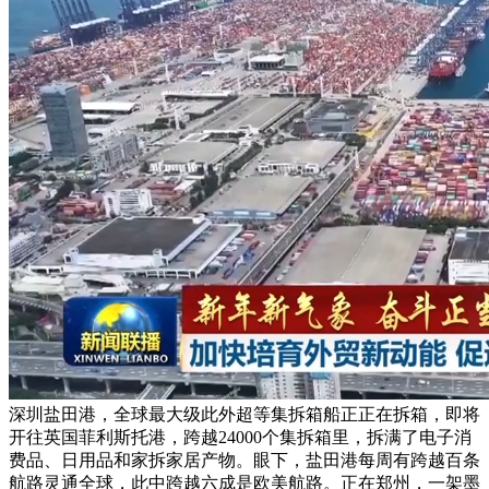
深圳盐田港，全球最大级此外超等集拆箱船正正在拆箱，即将
开往英国菲利斯托港，跨越24000个集拆箱里，拆满了电子消
费品、日用品和家拆家居产物。眼下，盐田港每周有跨越百条
航路灵通全球，此中跨越六成是欧美航路。正在郑州，一架墨