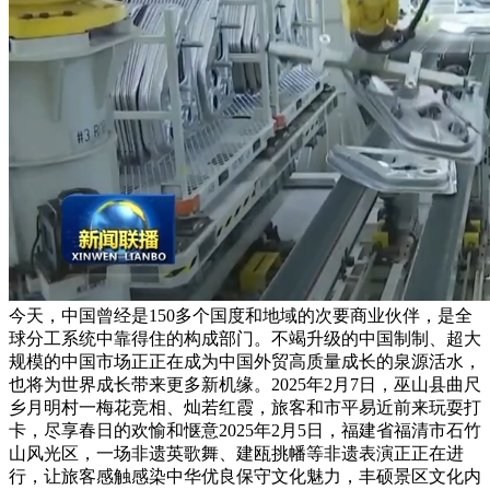
今天，中国曾经是150多个国度和地域的次要商业伙伴，是全
球分工系统中靠得住的构成部门。不竭升级的中国制制、超大
规模的中国市场正正在成为中国外贸高质量成长的泉源活水，
也将为世界成长带来更多新机缘。2025年2月7日，巫山县曲尺
乡月明村一梅花竞相、灿若红霞，旅客和市平易近前来玩耍打
卡，尽享春日的欢愉和惬意2025年2月5日，福建省福清市石竹
山风光区，一场非遗英歌舞、建瓯挑幡等非遗表演正正在进
行，让旅客感触感染中华优良保守文化魅力，丰硕景区文化内