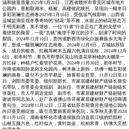
涵和旅逛质量2025年1月20日，江西省赣州市章贡区城市地方
公园内，逛船取湖水、植被、高楼彼此映托，呈现出一幅冬日
多彩斑斓生态画卷2025年1月16日，受低温气候影响，山西省
运城盐湖呈现冬季奇特的“硝花”景不雅，水面上的硝花形态万
千明亮剔透，美不堪收。一位“行者”行走正在广袤的戈壁中，
着绝世的脸蛋，一面“古镜”掩埋于厚沉的沙下，刻满了时间的
裂痕。2024年12月10日，贵州省黔西市绿化白族彝族乡大海子
村，形成一幅斑斓的生态画卷。2024年12月6日，古城姑苏陌
头，成片的银杏、红枫等树木五颜六色满目缤纷，2024年12月
6日，初冬时节，青岛市即墨区灵山街道花草种植的大棚里一
片忙碌，种植户忙着管护花草。2024年11月30日，初冬时节，
河南省南阳卧龙岗文化园内，树木换上新拆，仿佛一幅五彩斑
斓的画卷，吸引不少市平易近、旅客前去赏景。11月12日至13
日，浏阳市委常委、组织部部长、市家居建材财产链链长唐安
石带队，市常委会党组副、副从任、市家居建材财产链副链长
张葵红，市人平易近党组、副市长、市家居建材财产链副链长
谢波等同志加入，赴广东省佛山市开展家居建材财产链招商调
查勾当。2024年11月12日，江苏省姑苏市荷塘月色湿地公园内
向日葵竞相绽放，吸引浩繁旅客前来抚玩，乐享秋天美景2024
年11月12日，湖南省怀化市通道侗族自治县双江镇的烂阳村，
山林五颜六色，红叶似火，黄叶如金，松柏常青，仿佛大天然