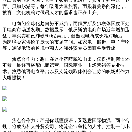
界出名的旅逛大国，具有丰硕的文化遗产，如克里姆林宫、冬
宫、贝加尔湖等，每年吸引大量旅客。而跟着关系的深化，、
教育、文化机构对俄语人才的需求也正在上升。
电商的全球化趋向势不成挡，而俄罗斯及独联体国度正处
于电商市场迸发期。数据显示，俄罗斯的电商市场近年增加迅
猛，年买卖额已冲破500亿美元，但当地电商成长相对畅后，
为跨境卖家供给了庞大的市场空间。如家电、服拆、电子产物
等，通晓俄语的跨境电商人才和外贸专员因而备受青睐。
焦点合作力：想正在这个范畴脱颖而出，仅仅控制俄语还
不敷，最好再搭配电商运营、国际商业、市场营销等专业技
术。熟悉俄语电商平台以及支流领取体例会让你的职场所作力
大幅提拔！
焦点合作力：若是你既懂俄语，又熟悉国际物流、商业合
规，将成为各大外贸公司、物流企业争抢的人才。控制一门小