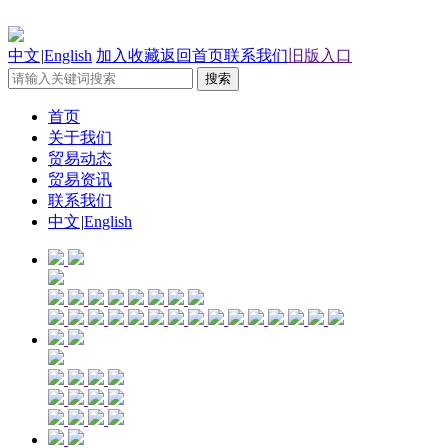
中文
|
English
加入收藏
返回首页
联系我们
旧版入口
首页
关于我们
贸易动态
贸易资讯
联系我们
中文
|
English