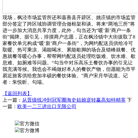
现场，枫泾市场监管所还和嘉善县开辟区、姚庄镇的市场监管
部分签定了跨区域协调管理合做框架和谈。将来“两地三所”将
进一步加大消息共享力度，此外，勾当还为“暖‘新’商户一条
街”揭牌。据引见，排摸商户志愿，正在枫泾镇中大街拔取了8
家餐饮单元构成“暖‘新’商户一条街”，为网约配送员供给冷可
取暖、热可乘凉、渴能喝水、累能歇脚的场合及错峰就餐、优
惠就餐等暖心办事，帮帮网约配送员处理吃饭难、饮水难、歇
息难、如厕难等问题。“勾当中对乐高乐土餐饮办事的引见让
我充满等候。我也会不竭做好本人的餐饮产物，但愿能为市平
易近旅客供给愈加丰硕的餐饮体验。”商户宋月华说道。记
者：朱悦昕、勾瑞。
【返回列表】
上一篇：
从晋级线冲到冠军圈海史姑娘逆转赢高知特精英
下
一篇：
欧美一二三进出口无限公司
官方微信
官方微博