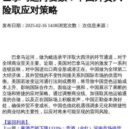
险取应对策略
发布日期：2025-02-16 14:06
浏览次数：
次
信息来源：
巴拿马运河，做为毗连承平洋取大西洋的环节通道，对于
全球商业至关主要。近期，美国对巴拿马运河的激发了一系列
连锁反映，对中国进出口商业形成潜正在。中国做为全球第二
大经济体，其外贸线的不变性间接关系到国际市场的供需均
衡。美国若改变运河通行法则或费用，将导致中国货色运输成
本上升、影响国际合作力。面临这一挑和，中国展示了果断的
立场和矫捷的应对策略。通过调整商业线、加强取其他运输通
道的合做，以及正在国际场上积极发声，中国正勤奋本身好
处，确保外贸不变成长。中国也借此机遇强调多元化和矫捷性
的商业结构主要性，以应对将来可能呈现的雷同风险。
【返回列表】
上一篇：
酱酒产能下降1333%；贵酒（金红）河南市场停货